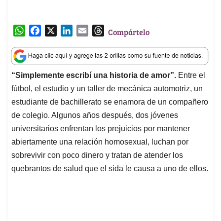
W
F
X
L
E
T
Compártelo
h
a
i
m
h
a
c
n
a
r
t
e
k
i
e
“Simplemente escribí una historia de amor”.
Entre el
s
b
e
l
a
fútbol, el estudio y un taller de mecánica automotriz, un
A
o
d
d
p
o
I
s
estudiante de bachillerato se enamora de un compañero
p
k
n
de colegio. Algunos años después, dos jóvenes
universitarios enfrentan los prejuicios por mantener
abiertamente una relación homosexual, luchan por
sobrevivir con poco dinero y tratan de atender los
quebrantos de salud que el sida le causa a uno de ellos.