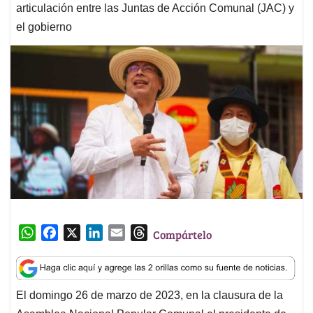
articulación entre las Juntas de Acción Comunal (JAC) y
el gobierno
W
F
X
L
E
T
Compártelo
h
a
i
m
h
a
c
n
a
r
t
e
k
i
e
El domingo 26 de marzo de 2023, en la clausura de la
s
b
e
l
a