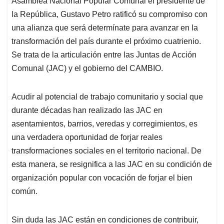
Asamblea Nacional Popular Comunal el presidente de
A
o
d
d
p
o
I
s
la República, Gustavo Petro ratificó su compromiso con
p
k
n
una alianza que será determínate para avanzar en la
transformación del país durante el próximo cuatrienio.
Se trata de la articulación entre las Juntas de Acción
Comunal (JAC) y el gobierno del CAMBIO.
Acudir al potencial de trabajo comunitario y social que
durante décadas han realizado las JAC en
asentamientos, barrios, veredas y corregimientos, es
una verdadera oportunidad de forjar reales
transformaciones sociales en el territorio nacional. De
esta manera, se resignifica a las JAC en su condición de
organización popular con vocación de forjar el bien
común.
Sin duda las JAC están en condiciones de contribuir,