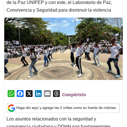
de la Paz UNIPEP y con este, el Laboratorio de Paz,
Convivencia y Seguridad para disminuir la violencia
W
F
X
L
E
T
Compártelo
h
a
i
m
h
a
c
n
a
r
t
e
k
i
e
Los asuntos relacionados con la seguridad y
s
b
e
l
a
convivencia ciudadana y DDHH son fundamentales