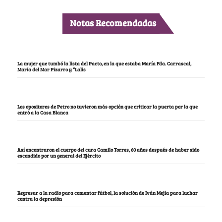
Notas Recomendadas
La mujer que tumbó la lista del Pacto, en la que estaba María Fda. Carrascal,
María del Mar Pizarro y “Lalis
Los opositores de Petro no tuvieron más opción que criticar la puerta por la que
entró a la Casa Blanca
Así encontraron el cuerpo del cura Camilo Torres, 60 años después de haber sido
escondido por un general del Ejército
Regresar a la radio para comentar fútbol, la solución de Iván Mejía para luchar
contra la depresión