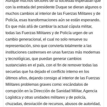
Aunque muchos sectores de la sociedad esperaban que
s
b
e
l
a
con la entrada del presidente Duque se dieran algunos o
A
o
d
d
p
o
I
s
muchos cambios al interior de las Fuerzas Militares y de
p
k
n
Policía, esas transformaciones aún se están esperando.
Es que más allá de cambiar la actual cúpula militar,
todas las Fuerzas Militares y de Policía urgen de un
cambio generacional, el cual no solo renueve su
representación, sino que convierta totalmente a las
instituciones castrenses en unas fuerzas más modernas
y tecnológicas, que puedan generar cambios
sustanciales en el país, con el fin de remover todas las
secuelas que ha dejado el conflicto interno en los
últimos años, dejando consigo al interior de las Fuerzas
Militares problemas graves como: escándalos de
corrupción en la Dirección de Sanidad Militar, Agencia
Logística y otras unidades militares y de policía,
chuzadas, desviación de recursos, abusos de autoridad,