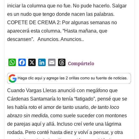
iniciar la columna que no fue. No pude hacerlo. Salgar
es un nudo que tengo donde nacen las palabras.
COPETE DE CREMA 2: Por algunas semanas no
aparecerá esta columna. “Hasta mañana, que
descansen”. Anuncios. Anuncios..
W
F
X
L
E
T
Compártelo
h
a
i
m
h
a
c
n
a
r
t
e
k
i
e
Cuando Vargas Lleras anunció con megáfono que
s
b
e
l
a
Cárdenas Santamaría lo tenía “fatigado”, pensé que se
A
o
d
d
p
o
I
s
les había roto el amor de tanto usarlo,
de tanto loco
p
k
n
abrazo sin medida,
como suele suceder con montones
de parejas aquí y allá. Incluso creí verle una lágrima
rodada. Pero conté hasta diez y volví a pensar, y otra