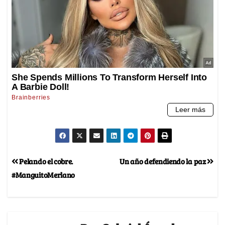
Pelando el cobre.
Un año defendiendo la paz
#ManguitoMerlano