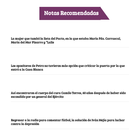
Notas Recomendadas
La mujer que tumbó la lista del Pacto, en la que estaba María Fda. Carrascal,
María del Mar Pizarro y “Lalis
Los opositores de Petro no tuvieron más opción que criticar la puerta por la que
entró a la Casa Blanca
Así encontraron el cuerpo del cura Camilo Torres, 60 años después de haber sido
escondido por un general del Ejército
Regresar a la radio para comentar fútbol, la solución de Iván Mejía para luchar
contra la depresión