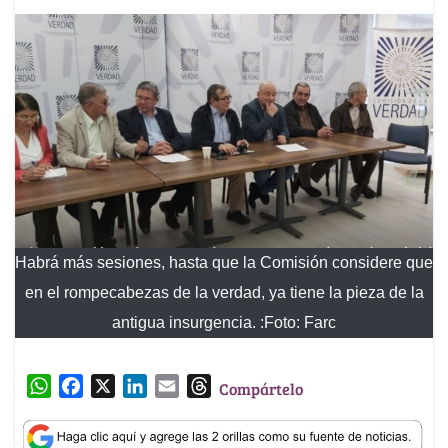
Habrá más sesiones, hasta que la Comisión considere que
en el rompecabezas de la verdad, ya tiene la pieza de la
antigua insurgencia. :Foto: Farc
W
F
X
L
E
T
Compártelo
h
a
i
m
h
a
c
n
a
r