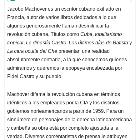
t
e
k
i
e
Jacobo Machover es un escritor cubano exiliado en
s
b
e
l
a
Francia, autor de varios libros dedicados a lo que
A
o
d
d
p
o
I
s
algunos generosamente llaman desmitificar la
p
k
n
revolución cubana. Títulos como
Cuba, totalitarismo
tropical
,
La dinastía Castro
,
Los últimos días de Batista
y
La cara oculta del Che
presentan una realidad
absolutamente contraria, a la que conocemos quienes
admiramos y queremos la epopeya encabezada por
Fidel Castro y su pueblo.
Machover difama la revolución cubana en términos
idénticos a los empleados por la CIA y los distintos
gobiernos norteamericanos a partir de 1959. Para un
sinnúmero de personajes de la derecha latinoamericana
y caribeña su obra está por completo ajustada a la
verdad. Diversos comentaristas de prensa le atribuyen