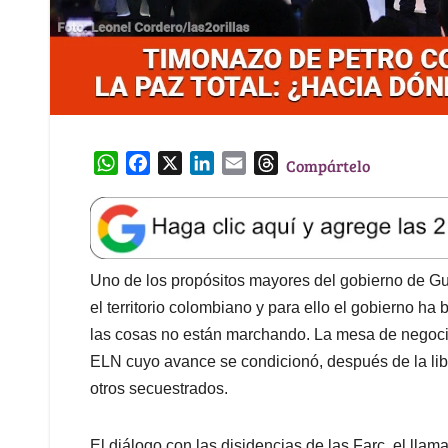
W
F
X
L
E
T
Compártelo
h
a
i
m
h
a
c
n
a
r
t
e
k
i
e
s
b
e
l
a
A
o
d
d
Uno de los propósitos mayores del gobierno de Gust
p
o
I
s
el territorio colombiano y para ello el gobierno h
p
k
n
las cosas no están marchando. La mesa de negocia
ELN cuyo avance se condicionó, después de la libe
otros secuestrados.
El diálogo con las disidencias de las Farc, el ll