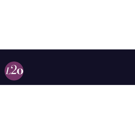
Calle 98a # 51-69 La Castellana
Bogotá, Colombia.
contacto @las2orillas.co
Pauta:
comercial@las2orillas.co
Temas Juridicos:
juridico@las2orillas.co
Todos los derechos reservados. Fundación Las Dos Orillas