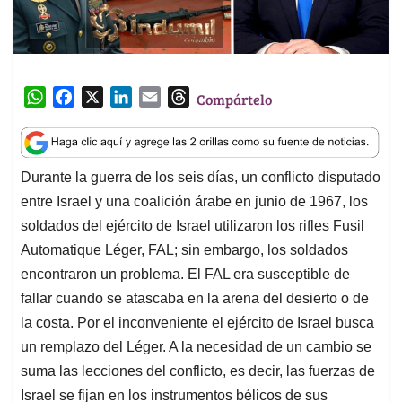
W
F
X
L
E
T
Compártelo
h
a
i
m
h
a
c
n
a
r
t
e
k
i
e
Durante la guerra de los seis días, un conflicto disputado
s
b
e
l
a
entre Israel y una coalición árabe en junio de 1967, los
A
o
d
d
p
o
I
s
soldados del ejército de Israel utilizaron los rifles Fusil
p
k
n
Automatique Léger, FAL; sin embargo, los soldados
encontraron un problema. El FAL era susceptible de
fallar cuando se atascaba en la arena del desierto o de
la costa. Por el inconveniente el ejército de Israel busca
un remplazo del Léger. A la necesidad de un cambio se
suma las lecciones del conflicto, es decir, las fuerzas de
Israel se fijan en los instrumentos bélicos de sus