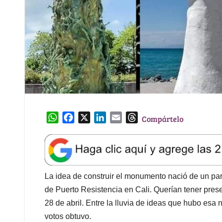
W
F
X
L
E
T
Compártelo
h
a
i
m
h
a
c
n
a
r
t
e
k
i
e
s
b
e
l
a
A
o
d
d
La idea de construir el monumento nació de un par
p
o
I
s
de Puerto Resistencia en Cali. Querían tener pres
p
k
n
28 de abril. Entre la lluvia de ideas que hubo esa
votos obtuvo.