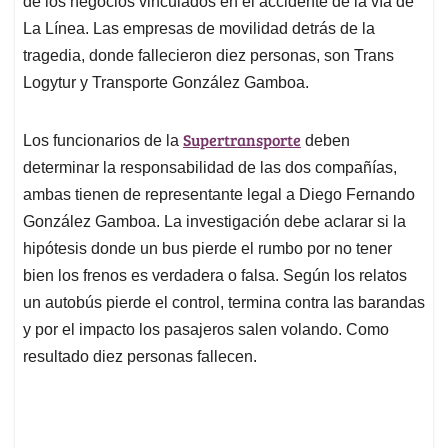
p
o
I
s
de los negocios vinculados en el accidente de la vía de
p
k
n
La Línea. Las empresas de movilidad detrás de la
tragedia, donde fallecieron diez personas, son Trans
Logytur y Transporte González Gamboa.
Supertransporte
Los funcionarios de la
deben
determinar la responsabilidad de las dos compañías,
ambas tienen de representante legal a Diego Fernando
González Gamboa. La investigación debe aclarar si la
hipótesis donde un bus pierde el rumbo por no tener
bien los frenos es verdadera o falsa. Según los relatos
un autobús pierde el control, termina contra las barandas
y por el impacto los pasajeros salen volando. Como
resultado diez personas fallecen.