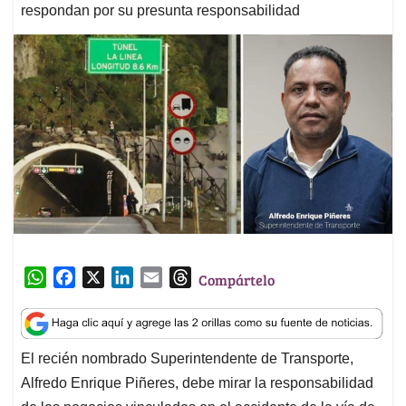
respondan por su presunta responsabilidad
W
F
X
L
E
T
Compártelo
h
a
i
m
h
a
c
n
a
r
t
e
k
i
e
El recién nombrado Superintendente de Transporte,
s
b
e
l
a
Alfredo Enrique Piñeres, debe mirar la responsabilidad
A
o
d
d