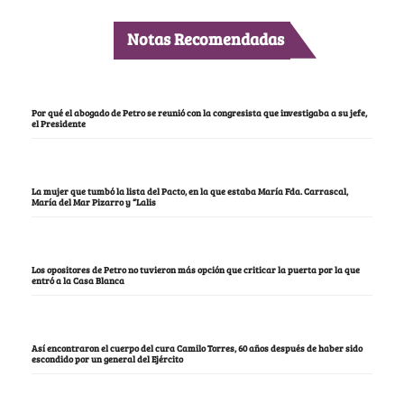
Notas Recomendadas
Por qué el abogado de Petro se reunió con la congresista que investigaba a su jefe,
el Presidente
La mujer que tumbó la lista del Pacto, en la que estaba María Fda. Carrascal,
María del Mar Pizarro y “Lalis
Los opositores de Petro no tuvieron más opción que criticar la puerta por la que
entró a la Casa Blanca
Así encontraron el cuerpo del cura Camilo Torres, 60 años después de haber sido
escondido por un general del Ejército