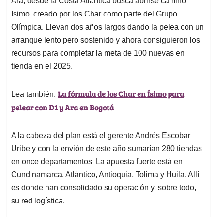
p
o
I
s
Ara, desde la Costa Atlántica busca abrirse camino
p
k
n
Isimo, creado por los Char como parte del Grupo
Olímpica. Llevan dos años largos dando la pelea con un
arranque lento pero sostenido y ahora consiguieron los
recursos para completar la meta de 100 nuevas en
tienda en el 2025.
La fórmula de los Char en Ísimo para
Lea también:
pelear con D1 y Ara en Bogotá
A la cabeza del plan está el gerente Andrés Escobar
Uribe y con la envión de este año sumarían 280 tiendas
en once departamentos. La apuesta fuerte está en
Cundinamarca, Atlántico, Antioquia, Tolima y Huila. Allí
es donde han consolidado su operación y, sobre todo,
su red logística.