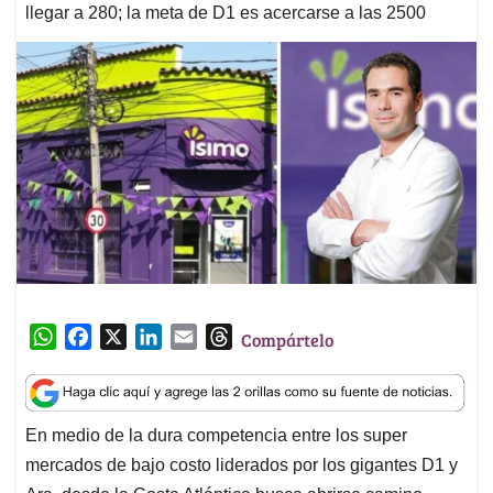
llegar a 280; la meta de D1 es acercarse a las 2500
W
F
X
L
E
T
Compártelo
h
a
i
m
h
a
c
n
a
r
t
e
k
i
e
En medio de la dura competencia entre los super
s
b
e
l
a
mercados de bajo costo liderados por los gigantes D1 y
A
o
d
d