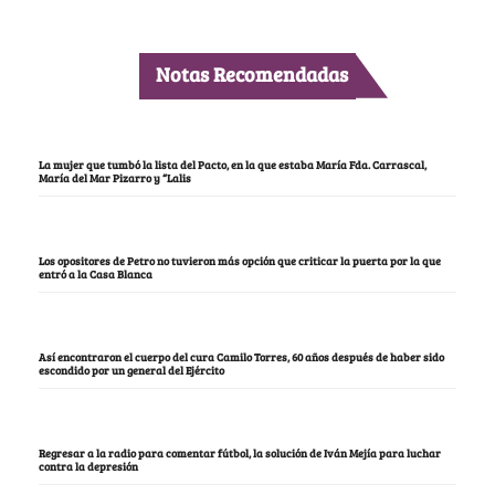
Notas Recomendadas
La mujer que tumbó la lista del Pacto, en la que estaba María Fda. Carrascal,
María del Mar Pizarro y “Lalis
Los opositores de Petro no tuvieron más opción que criticar la puerta por la que
entró a la Casa Blanca
Así encontraron el cuerpo del cura Camilo Torres, 60 años después de haber sido
escondido por un general del Ejército
Regresar a la radio para comentar fútbol, la solución de Iván Mejía para luchar
contra la depresión