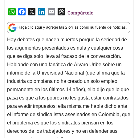
W
F
X
L
E
T
Compártelo
h
a
i
m
h
a
c
n
a
r
t
e
k
i
e
Hay debates que nacen muertos porque la seriedad de
s
b
e
l
a
los argumentos presentados es nula y cualquier cosa
A
o
d
d
p
o
I
s
que se diga solo lleva al fracaso de la conversación.
p
k
n
Hablando con una fanática de Álvaro Uribe sobre un
informe de la Universidad Nacional (que afirma que la
industria colombiana no ha creado un solo empleo
permanente en los últimos 14 años), ella dijo que lo que
pasa es que a los pobres no les gusta estar contratados
para evadir impuestos; ella misma me había dicho ante
el informe de sindicalistas asesinados en Colombia, que
el problema es que los sindicatos piensan en los
derechos de los trabajadores y no en defender sus