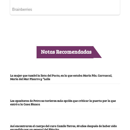
Notas Recomendadas
La mujer que tumbó la lista del Pacto, en la que estaba María Fda. Carrascal,
María del Mar Pizarro y “Lalis
Los opositores de Petro no tuvieron más opción que criticar la puerta por la que
entró a la Casa Blanca
Así encontraron el cuerpo del cura Camilo Torres, 60 años después de haber sido
escondido por un general del Ejército