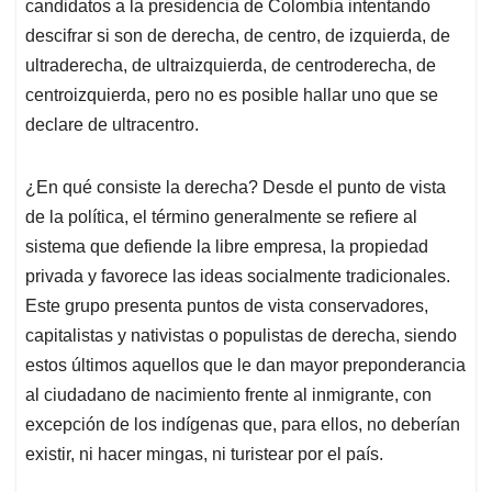
candidatos a la presidencia de Colombia intentando
A
o
d
d
p
o
I
s
descifrar si son de derecha, de centro, de izquierda, de
p
k
n
ultraderecha, de ultraizquierda, de centroderecha, de
centroizquierda, pero no es posible hallar uno que se
declare de ultracentro.
¿En qué consiste la derecha? Desde el punto de vista
de la política, el término generalmente se refiere al
sistema que defiende la libre empresa, la propiedad
privada y favorece las ideas socialmente tradicionales.
Este grupo presenta puntos de vista conservadores,
capitalistas y nativistas o populistas de derecha, siendo
estos últimos aquellos que le dan mayor preponderancia
al ciudadano de nacimiento frente al inmigrante, con
excepción de los indígenas que, para ellos, no deberían
existir, ni hacer mingas, ni turistear por el país.