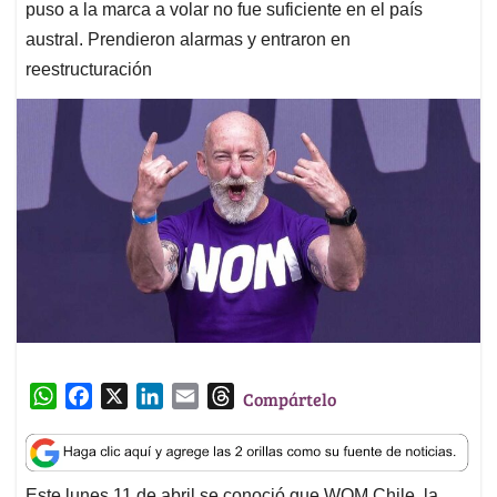
puso a la marca a volar no fue suficiente en el país
austral. Prendieron alarmas y entraron en
reestructuración
W
F
X
L
E
T
Compártelo
h
a
i
m
h
a
c
n
a
r
t
e
k
i
e
Este lunes 11 de abril se conoció que WOM Chile, la