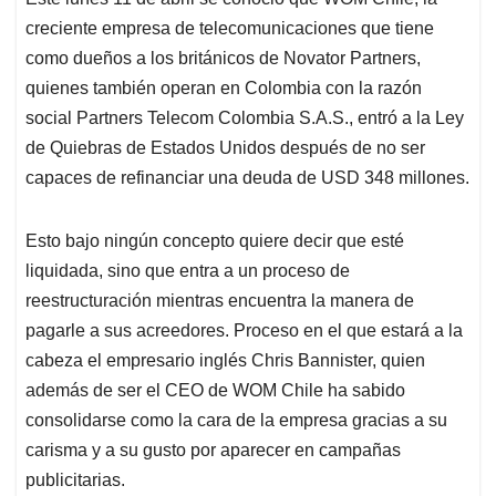
s
b
e
l
a
creciente empresa de telecomunicaciones que tiene
A
o
d
d
p
o
I
s
como dueños a los británicos de Novator Partners,
p
k
n
quienes también operan en Colombia con la razón
social Partners Telecom Colombia S.A.S., entró a la Ley
de Quiebras de Estados Unidos después de no ser
capaces de refinanciar una deuda de USD 348 millones.
Esto bajo ningún concepto quiere decir que esté
liquidada, sino que entra a un proceso de
reestructuración mientras encuentra la manera de
pagarle a sus acreedores. Proceso en el que estará a la
cabeza el empresario inglés Chris Bannister, quien
además de ser el CEO de WOM Chile ha sabido
consolidarse como la cara de la empresa gracias a su
carisma y a su gusto por aparecer en campañas
publicitarias.