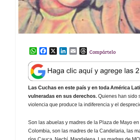
W
F
X
L
E
T
Compártelo
h
a
i
m
h
a
c
n
a
r
t
e
k
i
e
s
b
e
l
a
A
o
d
d
Las Cuchas en este país y en toda América Lat
p
o
I
s
vulneradas en sus derechos.
Quienes han sido s
p
k
n
violencia que produce la indiferencia y el despreci
Son las abuelas y madres de la Plaza de Mayo en A
Colombia, son las madres de la Candelaria, las m
ríos Cauca, Nechí, Magdalena. Las madres de M