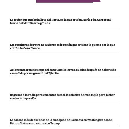
La mujer que tumbó la lista del Pacto, en la que estaba María Fda. Carrascal,
María del Mar Pizarro y “Lalis
Los opositores de Petro no tuvieron más opción que criticar la puerta por la que
entró a la Casa Blanca
Así encontraron el cuerpo del cura Camilo Torres, 60 años después de haber sido
escondido por un general del Ejército
Regresar a la radio para comentar fútbol, la solución de Iván Mejía para luchar
contra la depresión
La casona más de 100 años de la embajada de Colombia en Washington donde
Petro afinó su cara a cara con Trump