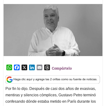
W
F
X
L
E
T
Compártelo
h
a
i
m
h
a
c
n
a
r
t
e
k
i
e
Por fin lo dijo. Después de casi dos años de evasivas,
s
b
e
l
a
mentiras y silencios cómplices, Gustavo Petro terminó
A
o
d
d
p
o
I
s
confesando dónde estaba metido en París durante los