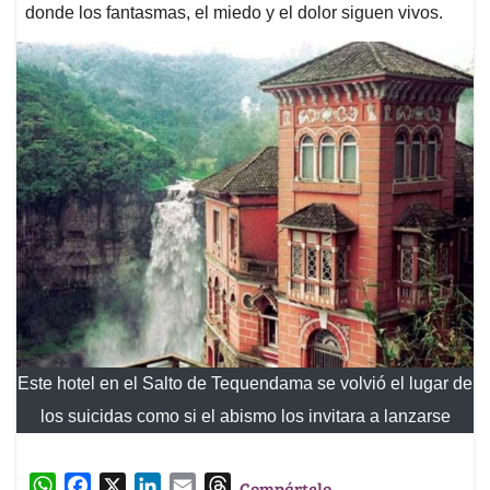
donde los fantasmas, el miedo y el dolor siguen vivos.
Este hotel en el Salto de Tequendama se volvió el lugar de
los suicidas como si el abismo los invitara a lanzarse
W
F
X
L
E
T
Compártelo