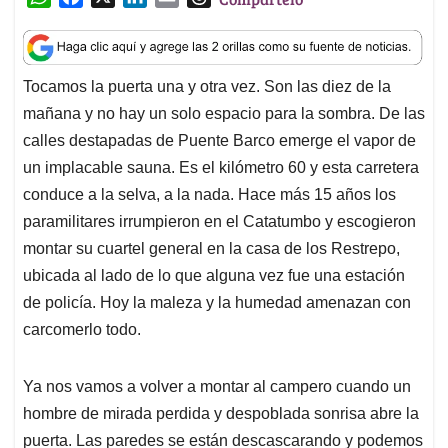
h
a
i
m
h
a
c
n
a
r
t
e
k
i
e
Tocamos la puerta una y otra vez. Son las diez de la
s
b
e
l
a
mañana y no hay un solo espacio para la sombra. De las
A
o
d
d
p
o
I
s
calles destapadas de Puente Barco emerge el vapor de
p
k
n
un implacable sauna. Es el kilómetro 60 y esta carretera
conduce a la selva, a la nada. Hace más 15 años los
paramilitares irrumpieron en el Catatumbo y escogieron
montar su cuartel general en la casa de los Restrepo,
ubicada al lado de lo que alguna vez fue una estación
de policía. Hoy la maleza y la humedad amenazan con
carcomerlo todo.
Ya nos vamos a volver a montar al campero cuando un
hombre de mirada perdida y despoblada sonrisa abre la
puerta. Las paredes se están descascarando y podemos