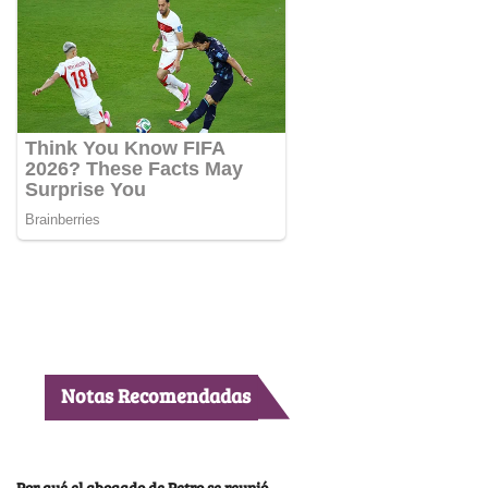
Notas Recomendadas
Por qué el abogado de Petro se reunió