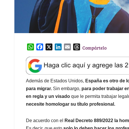
W
F
X
L
E
T
Compártelo
h
a
i
m
h
a
c
n
a
r
t
e
k
i
e
s
b
e
l
a
A
o
d
d
Además de Estados Unidos,
España es otro de l
p
o
I
s
para migrar.
Sin embargo,
para poder trabajar e
p
k
n
en regla y un visado
que le permita trabajar legal
necesite homologar su título profesional.
De acuerdo con el
Real Decreto 889/2022 la hom
Es decir, que esto
solo lo deben hacer los profe