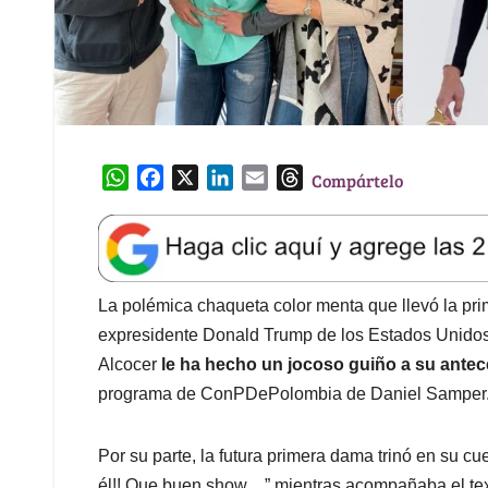
W
F
X
L
E
T
Compártelo
h
a
i
m
h
a
c
n
a
r
t
e
k
i
e
s
b
e
l
a
A
o
d
d
La polémica chaqueta color menta que llevó la pri
p
o
I
s
expresidente Donald Trump de los Estados Unidos 
p
k
n
Alcocer
le ha hecho un jocoso guiño a su ante
programa de ConPDePolombia de Daniel Samper
Por su parte, la futura primera dama trinó en su cu
él!! Que buen show…” mientras acompañaba el text