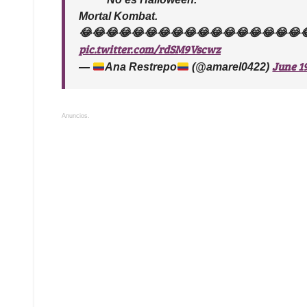
Mortal Kombat.
😂😂😂😂😂😂😂😂😂😂😂😂😂😂😂😂😂
pic.twitter.com/rdSM9Vscwz
June 1
—
Ana Restrepo
(@amarel0422)
Anuncios.