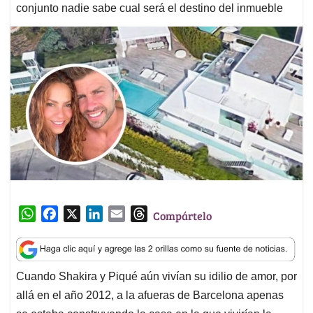
conjunto nadie sabe cual será el destino del inmueble
W
F
X
L
E
T
Compártelo
h
a
i
m
h
a
c
n
a
r
t
e
k
i
e
Cuando Shakira y Piqué aún vivían su idilio de amor, por
s
b
e
l
a
allá en el año 2012, a la afueras de Barcelona apenas
A
o
d
d