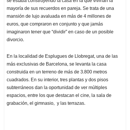
p
o
I
s
se estaba construyendo la casa en la que vivirían la
p
k
n
mayoría de sus recuerdos en pareja. Se trata de una
mansión de lujo avaluada en más de 4 millones de
euros, que compraron en conjunto y que jamás
imaginaron tener que “dividir” en caso de un posible
divorcio.
En la localidad de Esplugues de Llobregat, una de las
más exclusivas de Barcelona, se levanta la casa
construida en un terreno de más de 3.800 metros
cuadrados. En su interior, tres plantas y dos pisos
subterráneos dan la oportunidad de ver múltiples
espacios, entre los que destacan el cine, la sala de
grabación, el gimnasio, y las terrazas.