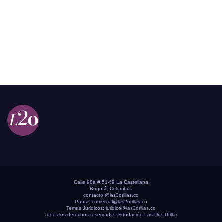
Calle 98a # 51-69 La Castellana
Bogotá, Colombia.
contacto @las2orillas.co
Pauta:
comercial@las2orillas.co
Temas Juridicos:
juridico@las2orillas.co
Todos los derechos reservados. Fundación Las Dos Orillas