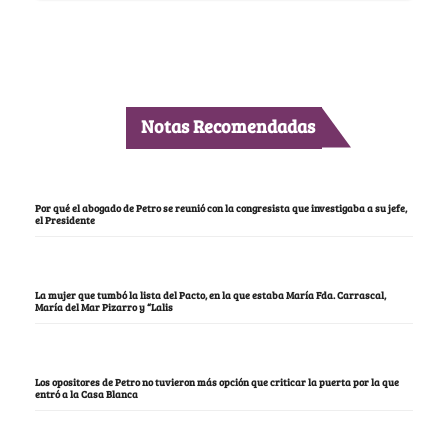
Notas Recomendadas
Por qué el abogado de Petro se reunió con la congresista que investigaba a su jefe,
el Presidente
La mujer que tumbó la lista del Pacto, en la que estaba María Fda. Carrascal,
María del Mar Pizarro y “Lalis
Los opositores de Petro no tuvieron más opción que criticar la puerta por la que
entró a la Casa Blanca