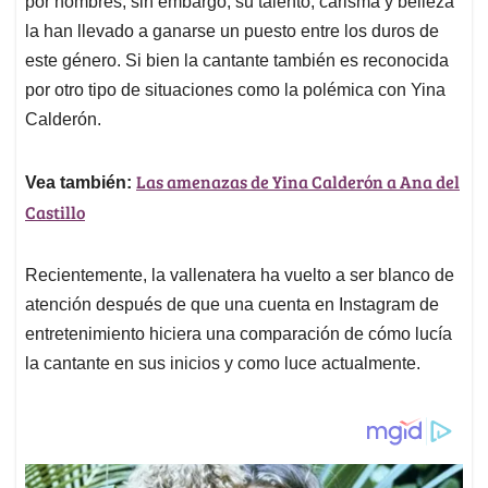
p
o
I
s
por hombres, sin embargo, su talento, carisma y belleza
p
k
n
la han llevado a ganarse un puesto entre los duros de
este género. Si bien la cantante también es reconocida
por otro tipo de situaciones como la polémica con Yina
Calderón.
Las amenazas de Yina Calderón a Ana del
Vea también:
Castillo
Recientemente, la vallenatera ha vuelto a ser blanco de
atención después de que una cuenta en Instagram de
entretenimiento hiciera una comparación de cómo lucía
la cantante en sus inicios y como luce actualmente.