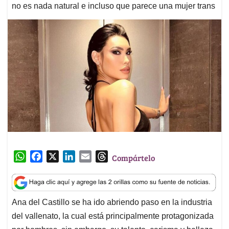
no es nada natural e incluso que parece una mujer trans
W
F
X
L
E
T
Compártelo
h
a
i
m
h
a
c
n
a
r
t
e
k
i
e
Ana del Castillo se ha ido abriendo paso en la industria
s
b
e
l
a
del vallenato, la cual está principalmente protagonizada
A
o
d
d