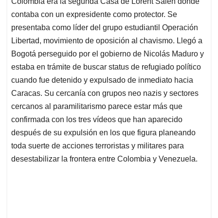
Colombia era la segunda Casa de Lorent Saleh donde
s
b
e
l
a
contaba con un expresidente como protector. Se
A
o
d
d
p
o
I
s
presentaba como líder del grupo estudiantil Operación
p
k
n
Libertad, movimiento de oposición al chavismo. Llegó a
Bogotá perseguido por el gobierno de Nicolás Maduro y
estaba en trámite de buscar status de refugiado político
cuando fue detenido y expulsado de inmediato hacia
Caracas. Su cercanía con grupos neo nazis y sectores
cercanos al paramilitarismo parece estar más que
confirmada con los tres vídeos que han aparecido
después de su expulsión en los que figura planeando
toda suerte de acciones terroristas y militares para
desestabilizar la frontera entre Colombia y Venezuela.