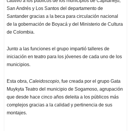
p
o
I
s
cautivó a los públicos de los municipios de Capitanejo,
p
k
n
San Andrés y Los Santos del departamento de
Santander gracias a la beca para circulación nacional
de la gobernación de Boyacá y del Ministerio de Cultura
de Colombia.
Junto a las funciones el grupo impartió talleres de
iniciación en teatro para los jóvenes de cada uno de los
municipios.
Esta obra,
Caleidoscopio
, fue creada por el grupo Gata
Muykyta Teatro del municipio de Sogamoso, agrupación
que desde hace cinco años deleita a los públicos más
complejos gracias a la calidad y pertinencia de sus
montajes.