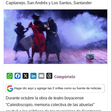
Capitanejo, San Andrés y Los Santos, Santander
W
F
X
L
E
T
Compártelo
h
a
i
m
h
a
c
n
a
r
t
e
k
i
e
Durante octubre la obra de teatro boyacense
s
b
e
l
a
“
Caleidoscopio
, memoria colectiva de las abuelas”
A
o
d
d