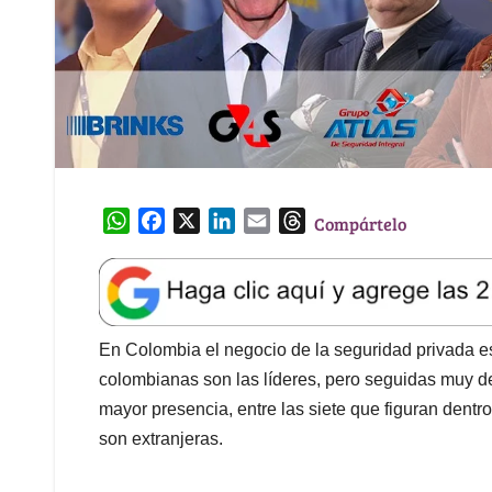
W
F
X
L
E
T
Compártelo
h
a
i
m
h
a
c
n
a
r
t
e
k
i
e
s
b
e
l
a
A
o
d
d
En Colombia el negocio de la seguridad privada e
p
o
I
s
colombianas son las líderes, pero seguidas muy de
p
k
n
mayor presencia, entre las siete que figuran dentr
son extranjeras.