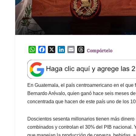
W
F
X
L
E
T
Compártelo
h
a
i
m
h
a
c
n
a
r
t
e
k
i
e
s
b
e
l
a
A
o
d
d
En Guatemala, el país centroamericano en el que 
p
o
I
s
Bernardo Arévalo, quien ganó hace seis meses dem
p
k
n
concentrada que hacen de este país uno de los 1
Doscientos sesenta millonarios tienen más dinero 
combinados y controlan el 30% del PIB nacional. Y
que manejan la producción de cerveza, bebidas, az