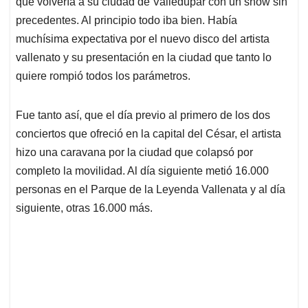
p
o
I
s
que volvería a su ciudad de Valledupar con un show sin
p
k
n
precedentes. Al principio todo iba bien. Había
muchísima expectativa por el nuevo disco del artista
vallenato y su presentación en la ciudad que tanto lo
quiere rompió todos los parámetros.
Fue tanto así, que el día previo al primero de los dos
conciertos que ofreció en la capital del César, el artista
hizo una caravana por la ciudad que colapsó por
completo la movilidad. Al día siguiente metió 16.000
personas en el Parque de la Leyenda Vallenata y al día
siguiente, otras 16.000 más.