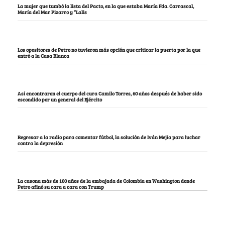
La mujer que tumbó la lista del Pacto, en la que estaba María Fda. Carrascal,
María del Mar Pizarro y “Lalis
Los opositores de Petro no tuvieron más opción que criticar la puerta por la que
entró a la Casa Blanca
Así encontraron el cuerpo del cura Camilo Torres, 60 años después de haber sido
escondido por un general del Ejército
Regresar a la radio para comentar fútbol, la solución de Iván Mejía para luchar
contra la depresión
La casona más de 100 años de la embajada de Colombia en Washington donde
Petro afinó su cara a cara con Trump