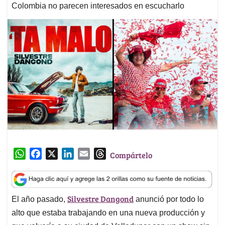
Colombia no parecen interesados en escucharlo
W
F
X
L
E
T
Compártelo
h
a
i
m
h
a
c
n
a
r
t
e
k
i
e
Silvestre Dangond
El año pasado,
anunció por todo lo
s
b
e
l
a
A
o
d
d
alto que estaba trabajando en una nueva producción y