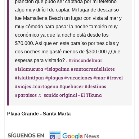
plancton que pudo ser captada por mi teléfono
algo muy difícil de captar. Mi lugar de descanso
fue Mamallena Beach un lugar con vista al mar y
muy cómodo para pasar la noche también muy
económico ya que la noche está desde los
$70.000. Así que en este paraíso por tres días y
dos noches me gasté menos de $300.000 ¿Que
#rincondelmar
esperas para visitarlo? .
#islamucura
#islapalma
#santacruzdelislote
#islatintipan
#playas
#vacaciones
#mar
#travel
#viajes
#cartagena
#quehacer
#destinos
#paraisos
♬ sonido original - El Tikuna
Playa Grande - Santa Marta