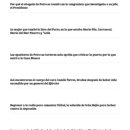
Por qué el abogado de Petro se reunió con la congresista que investigaba a su jefe,
el Presidente
La mujer que tumbó la lista del Pacto, en la que estaba María Fda. Carrascal,
María del Mar Pizarro y “Lalis
Los opositores de Petro no tuvieron más opción que criticar la puerta por la que
entró a la Casa Blanca
Así encontraron el cuerpo del cura Camilo Torres, 60 años después de haber sido
escondido por un general del Ejército
Regresar a la radio para comentar fútbol, la solución de Iván Mejía para luchar
contra la depresión