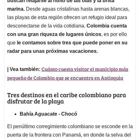
p
o
I
s
buscan relajarse al ritmo de las olas y la brisa
p
k
n
marina.
Desde aguas cristalinas hasta arenas blancas,
las playas de esta región ofrecen un refugio ideal para
desconectarse de la vida cotidiana.
Colombia cuenta
con una gran riqueza de lugares únicos
, es por ello
que
le contamos sobre tres que puede poner en su
radar para unas próximas vacaciones.
Cuánto cuesta visitar el municipio más
| Vea también:
pequeño de Colombia que se encuentra en Antioquia
Tres destinos en el caribe colombiano para
disfrutar de la playa
Bahía Aguacate - Chocó
El penúltimo corregimiento colombiano se esconde en la
puerta de la frontera con Panamá, en donde la selva del