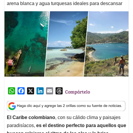
arena blanca y agua turquesas ideales para descansar
W
F
X
L
E
T
Compártelo
h
a
i
m
h
a
c
n
a
r
t
e
k
i
e
El Caribe colombiano
, con su cálido clima y paisajes
s
b
e
l
a
paradisíacos,
es el destino perfecto para aquellos que
A
o
d
d