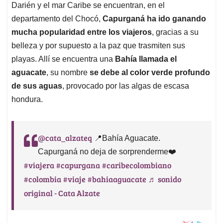
Darién y el mar Caribe se encuentran, en el
departamento del Chocó,
Capurganá ha ido ganando
mucha popularidad entre los viajeros
, gracias a su
belleza y por supuesto a la paz que trasmiten sus
playas. Allí se encuentra una
Bahía llamada el
aguacate
, su nombre
se debe al color verde profundo
de sus aguas
, provocado por las algas de escasa
hondura.
@cata_alzateq
📍Bahía Aguacate.
Capurganá no deja de sorprenderme❤️
#viajera
#capurgana
#caribecolombiano
#colombia
#viaje
#bahiaaguacate
♬ sonido
original - Cata Alzate