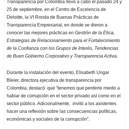
Transparencia por Colombia llevó a cabo el pasado 24 y
s
b
e
l
a
25 de septiembre, en el Centro de Excelencia de
A
o
d
d
p
o
I
s
Deloitte, la VI Ronda de Buenas Prácticas de
p
k
n
Transparencia Empresarial, en donde se dieron a
conocer las mejores prácticas en
Gestión de la Ética,
Estrategias de Relacionamiento para el Fortalecimiento
de la Confianza con los Grupos de Interés, Tendencias
de Buen Gobierno Corporativo y Transparencia Activa.
Durante la instalación del evento, Elisabeth Ungar
Bleier, directora ejecutiva de transparencia por
Colombia, destacó que “tenemos que perderle miedo a
hablar de corrupción en el sector privado así como en el
sector público. Adicionalmente, invitó a los asistentes
hacer una reflexión sobre las consecuencias políticas,
económicas y sociales de la corrupción”.