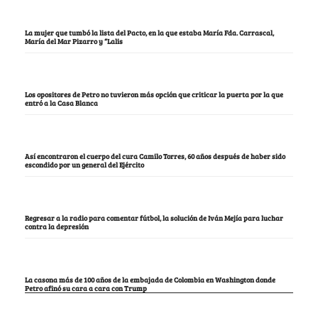
La mujer que tumbó la lista del Pacto, en la que estaba María Fda. Carrascal,
María del Mar Pizarro y “Lalis
Los opositores de Petro no tuvieron más opción que criticar la puerta por la que
entró a la Casa Blanca
Así encontraron el cuerpo del cura Camilo Torres, 60 años después de haber sido
escondido por un general del Ejército
Regresar a la radio para comentar fútbol, la solución de Iván Mejía para luchar
contra la depresión
La casona más de 100 años de la embajada de Colombia en Washington donde
Petro afinó su cara a cara con Trump