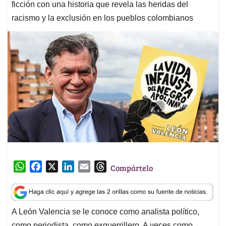
ficción con una historia que revela las heridas del
racismo y la exclusión en los pueblos colombianos
W
F
X
L
E
T
Compártelo
h
a
i
m
h
a
c
n
a
r
t
e
k
i
e
A León Valencia se le conoce como analista político,
s
b
e
l
a
como periodista, como exguerrillero. A veces como