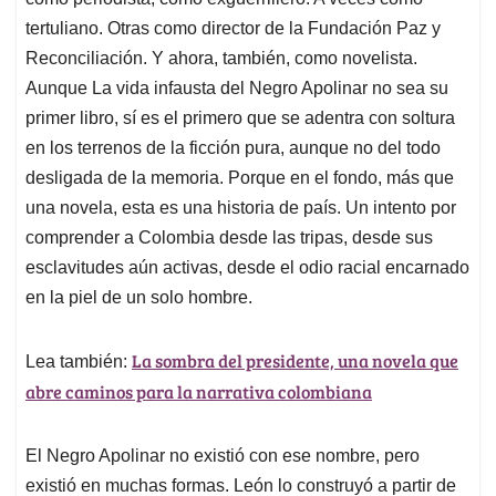
A
o
d
d
p
o
I
s
tertuliano. Otras como director de la Fundación Paz y
p
k
n
Reconciliación. Y ahora, también, como novelista.
Aunque La vida infausta del Negro Apolinar no sea su
primer libro, sí es el primero que se adentra con soltura
en los terrenos de la ficción pura, aunque no del todo
desligada de la memoria. Porque en el fondo, más que
una novela, esta es una historia de país. Un intento por
comprender a Colombia desde las tripas, desde sus
esclavitudes aún activas, desde el odio racial encarnado
en la piel de un solo hombre.
La sombra del presidente, una novela que
Lea también:
abre caminos para la narrativa colombiana
El Negro Apolinar no existió con ese nombre, pero
existió en muchas formas. León lo construyó a partir de