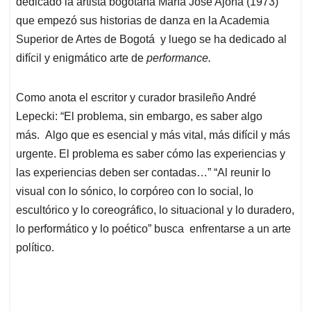
p
o
I
s
dedicado la artista bogotana María José Ajona (1973)
p
k
n
que empezó sus historias de danza en la Academia
Superior de Artes de Bogotá y luego se ha dedicado al
difícil y enigmático arte de
performance.
Como anota el escritor y curador brasileño André
Lepecki: “El problema, sin embargo, es saber algo
más. Algo que es esencial y más vital, más difícil y más
urgente. El problema es saber cómo las experiencias y
las experiencias deben ser contadas…” “Al reunir lo
visual con lo sónico, lo corpóreo con lo social, lo
escultórico y lo coreográfico, lo situacional y lo duradero,
lo performático y lo poético” busca enfrentarse a un arte
político.