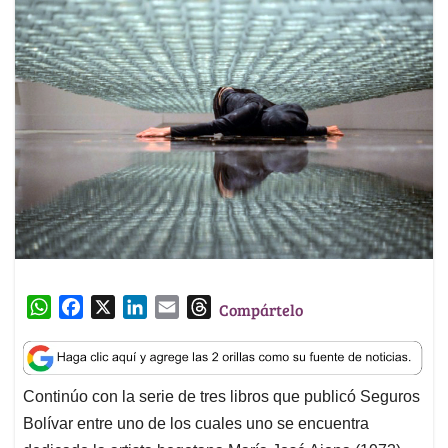
W
F
X
L
E
T
Compártelo
h
a
i
m
h
a
c
n
a
r
t
e
k
i
e
Continúo con la serie de tres libros que publicó Seguros
s
b
e
l
a
Bolívar entre uno de los cuales uno se encuentra
A
o
d
d