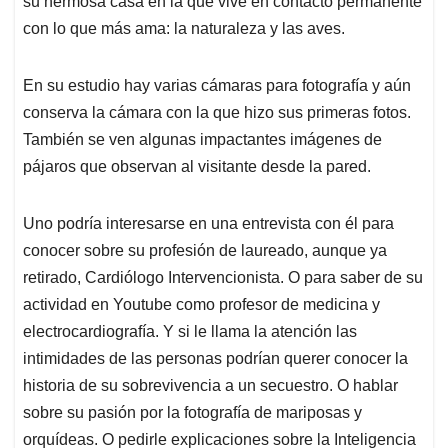
p
o
I
s
su hermosa casa en la que vive en contacto permanente
p
k
n
con lo que más ama: la naturaleza y las aves.
En su estudio hay varias cámaras para fotografía y aún
conserva la cámara con la que hizo sus primeras fotos.
También se ven algunas impactantes imágenes de
pájaros que observan al visitante desde la pared.
Uno podría interesarse en una entrevista con él para
conocer sobre su profesión de laureado, aunque ya
retirado, Cardiólogo Intervencionista. O para saber de su
actividad en Youtube como profesor de medicina y
electrocardiografía. Y si le llama la atención las
intimidades de las personas podrían querer conocer la
historia de su sobrevivencia a un secuestro. O hablar
sobre su pasión por la fotografía de mariposas y
orquídeas. O pedirle explicaciones sobre la Inteligencia