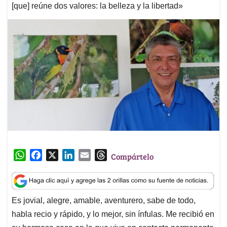
[que] reúne dos valores: la belleza y la libertad»
W
F
X
L
E
T
Compártelo
h
a
i
m
h
a
c
n
a
r
t
e
k
i
e
Es jovial, alegre, amable, aventurero, sabe de todo,
s
b
e
l
a
habla recio y rápido, y lo mejor, sin ínfulas. Me recibió en
A
o
d
d