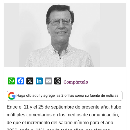
W
F
X
L
E
T
Compártelo
h
a
i
m
h
a
c
n
a
r
t
e
k
i
e
Entre el 11 y el 25 de septiembre de presente año, hubo
s
b
e
l
a
múltiples comentarios en los medios de comunicación,
A
o
d
d
p
o
I
s
de que el incremento del salario mínimo para el año
p
k
n