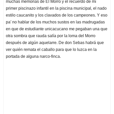
muchas memorias de El Morro y el recuerdo de mi
A
o
d
d
p
o
I
s
primer piscinazo infantil en la piscina municipal, el nado
p
k
n
estilo caucanito y los clavados de los campeones. Y eso
pa’ no hablar de los muchos sustos en las madrugadas
en que de estudiante unicacucano me pegaban una que
otra sombra que rauda salía por la loma del Morro
después de algún aquelarre. De don Sebas habrá que
ver quién remata el caballo para que lo luzca en la
portada de alguna narco-finca.