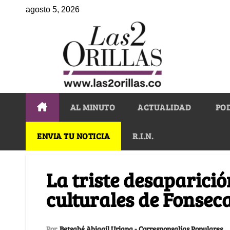
agosto 5, 2026
AL MINUTO
ACTUALIDAD
PO
ENVIA TU NOTICIA
R.I.N.
La triste desaparició
culturales de Fonsec
Por
Betsabé Abigail Uriana - Corresponsalías Populares