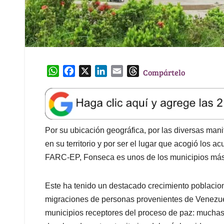
W
F
X
L
E
T
Compártelo
h
a
i
m
h
a
c
n
a
r
t
e
k
i
e
s
b
e
l
a
A
o
d
d
Por su ubicación geográfica, por las diversas man
p
o
I
s
en su territorio y por ser el lugar que acogió los 
p
k
n
FARC-EP, Fonseca es unos de los municipios más i
Este ha tenido un destacado crecimiento poblacion
migraciones de personas provenientes de Venezuel
municipios receptores del proceso de paz: muchas