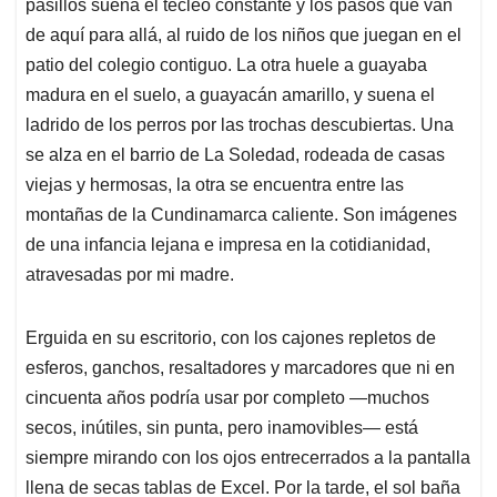
p
k
n
pasillos suena el tecleo constante y los pasos que van
de aquí para allá, al ruido de los niños que juegan en el
patio del colegio contiguo. La otra huele a guayaba
madura en el suelo, a guayacán amarillo, y suena el
ladrido de los perros por las trochas descubiertas. Una
se alza en el barrio de La Soledad, rodeada de casas
viejas y hermosas, la otra se encuentra entre las
montañas de la Cundinamarca caliente. Son imágenes
de una infancia lejana e impresa en la cotidianidad,
atravesadas por mi madre.
Erguida en su escritorio, con los cajones repletos de
esferos, ganchos, resaltadores y marcadores que ni en
cincuenta años podría usar por completo —muchos
secos, inútiles, sin punta, pero inamovibles— está
siempre mirando con los ojos entrecerrados a la pantalla
llena de secas tablas de Excel. Por la tarde, el sol baña