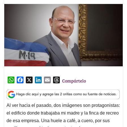
W
F
X
L
E
T
Compártelo
h
a
i
m
h
a
c
n
a
r
t
e
k
i
e
Al ver hacia el pasado, dos imágenes son protagonistas:
s
b
e
l
a
el edificio donde trabajaba mi madre y la finca de recreo
A
o
d
d
p
o
I
s
de esa empresa. Una huele a café, a cuero, por sus