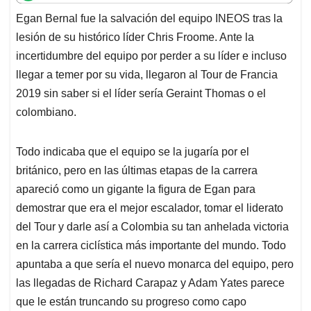
t
e
k
i
e
Egan Bernal fue la salvación del equipo INEOS tras la
s
b
e
l
a
lesión de su histórico líder Chris Froome. Ante la
A
o
d
d
p
o
I
s
incertidumbre del equipo por perder a su líder e incluso
p
k
n
llegar a temer por su vida, llegaron al Tour de Francia
2019 sin saber si el líder sería Geraint Thomas o el
colombiano.
Todo indicaba que el equipo se la jugaría por el
británico, pero en las últimas etapas de la carrera
apareció como un gigante la figura de Egan para
demostrar que era el mejor escalador, tomar el liderato
del Tour y darle así a Colombia su tan anhelada victoria
en la carrera ciclística más importante del mundo. Todo
apuntaba a que sería el nuevo monarca del equipo, pero
las llegadas de Richard Carapaz y Adam Yates parece
que le están truncando su progreso como capo