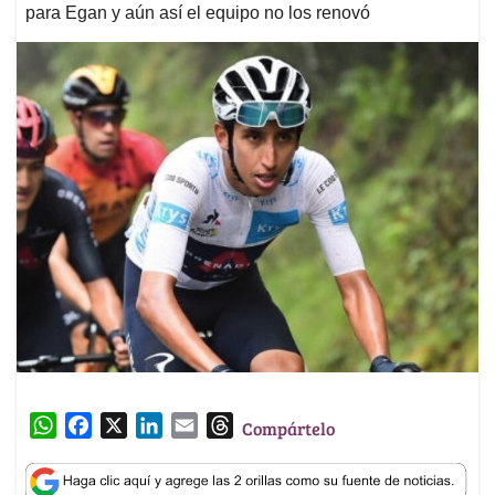
para Egan y aún así el equipo no los renovó
W
F
X
L
E
T
Compártelo
h
a
i
m
h
a
c
n
a
r