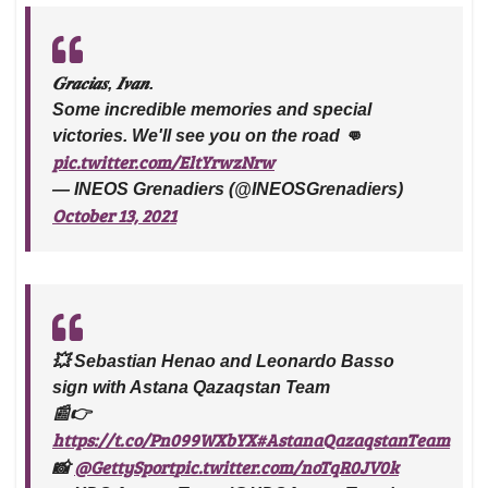
𝑮𝒓𝒂𝒄𝒊𝒂𝒔, 𝑰𝒗𝒂𝒏.
Some incredible memories and special
victories. We'll see you on the road 👊
pic.twitter.com/EltYrwzNrw
— INEOS Grenadiers (@INEOSGrenadiers)
October 13, 2021
💥 Sebastian Henao and Leonardo Basso
sign with Astana Qazaqstan Team
📰👉
https://t.co/Pn099WXbYX
#AstanaQazaqstanTeam
@GettySport
pic.twitter.com/noTqR0JV0k
📸