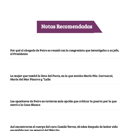
Notas Recomendadas
Por qué el abogado de Petro se reunió con la congresista que investigaba a su jefe,
el Presidente
La mujer que tumbó la lista del Pacto, en la que estaba María Fda. Carrascal,
María del Mar Pizarro y “Lalis
Los opositores de Petro no tuvieron más opción que criticar la puerta por la que
entró a la Casa Blanca
Así encontraron el cuerpo del cura Camilo Torres, 60 años después de haber sido
escondido por un general del Ejército