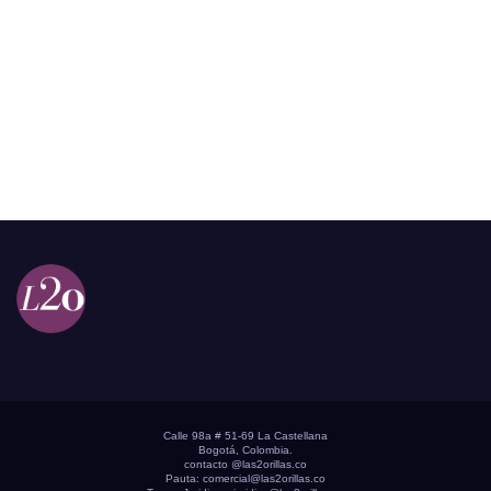
Calle 98a # 51-69 La Castellana
Bogotá, Colombia.
contacto @las2orillas.co
Pauta:
comercial@las2orillas.co