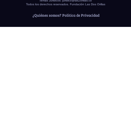
Temas Juridicos:
juridico@las2orillas.co
Todos los derechos reservados. Fundación Las Dos Orillas
¿Quiénes somos?
Política de Privacidad