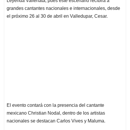
p
o
I
s
Leyenda Vallenata, pues este escenario recibirá a
p
k
n
grandes cantantes nacionales e internacionales, desde
el próximo 26 al 30 de abril en Valledupar, Cesar.
El evento contará con la presencia del cantante
mexicano Christian Nodal, dentro de los artistas
nacionales se destacan Carlos Vives y Maluma.