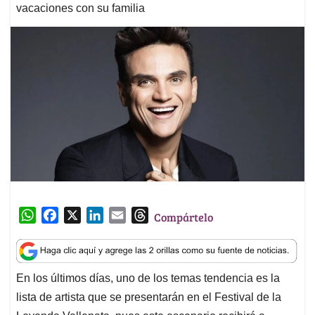
vacaciones con su familia
W
F
X
L
E
T
Compártelo
h
a
i
m
h
a
c
n
a
r
t
e
k
i
e
En los últimos días, uno de los temas tendencia es la
s
b
e
l
a
lista de artista que se presentarán en el Festival de la
A
o
d
d