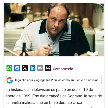
W
F
X
L
E
T
Compártelo
h
a
i
m
h
a
c
n
a
r
t
e
k
i
e
La historia de la televisión se partió en dos el 10 de
s
b
e
l
a
enero de 1999. Ese día arrancó Los Soprano, la serie de
A
o
d
d
p
o
I
s
la familia mafiosa que embrujó durante cinco