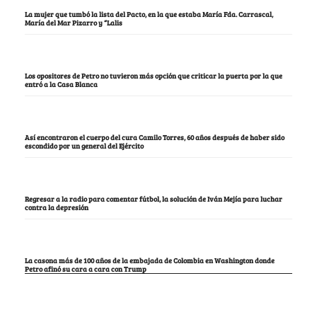
La mujer que tumbó la lista del Pacto, en la que estaba María Fda. Carrascal,
María del Mar Pizarro y “Lalis
Los opositores de Petro no tuvieron más opción que criticar la puerta por la que
entró a la Casa Blanca
Así encontraron el cuerpo del cura Camilo Torres, 60 años después de haber sido
escondido por un general del Ejército
Regresar a la radio para comentar fútbol, la solución de Iván Mejía para luchar
contra la depresión
La casona más de 100 años de la embajada de Colombia en Washington donde
Petro afinó su cara a cara con Trump