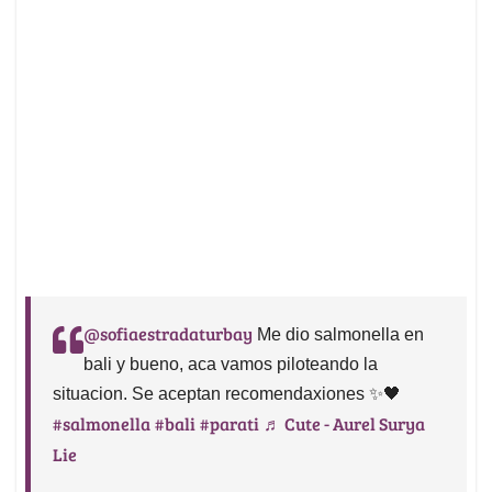
@sofiaestradaturbay
Me dio salmonella en
bali y bueno, aca vamos piloteando la
situacion. Se aceptan recomendaxiones ✨🖤
#salmonella
#bali
#parati
♬ Cute - Aurel Surya
Lie