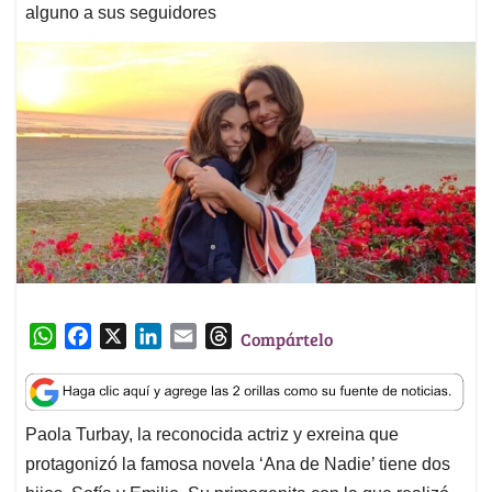
alguno a sus seguidores
W
F
X
L
E
T
Compártelo
h
a
i
m
h
a
c
n
a
r
t
e
k
i
e
Paola Turbay, la reconocida actriz y exreina que
s
b
e
l
a
protagonizó la famosa novela ‘Ana de Nadie’ tiene dos
A
o
d
d