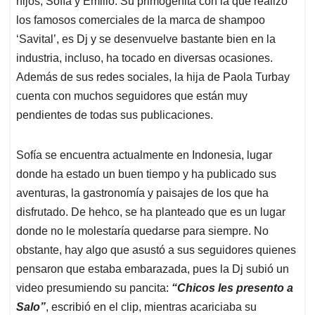
p
o
I
s
hijos, Sofía y Emilio. Su primogenita con la que realizó
p
k
n
los famosos comerciales de la marca de shampoo
‘Savital’, es Dj y se desenvuelve bastante bien en la
industria, incluso, ha tocado en diversas ocasiones.
Además de sus redes sociales, la hija de Paola Turbay
cuenta con muchos seguidores que están muy
pendientes de todas sus publicaciones.
Sofía se encuentra actualmente en Indonesia, lugar
donde ha estado un buen tiempo y ha publicado sus
aventuras, la gastronomía y paisajes de los que ha
disfrutado. De hehco, se ha planteado que es un lugar
donde no le molestaría quedarse para siempre. No
obstante, hay algo que asustó a sus seguidores quienes
pensaron que estaba embarazada, pues la Dj subió un
video presumiendo su pancita:
“Chicos les presento a
Salo”
, escribió en el clip, mientras acariciaba su