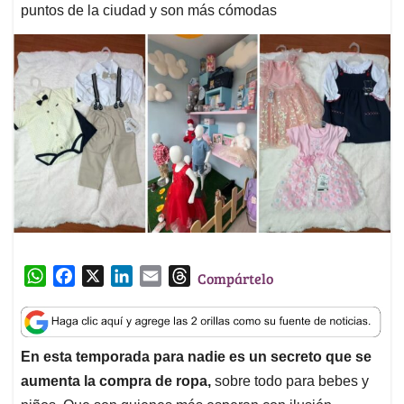
puntos de la ciudad y son más cómodas
W
F
X
L
E
T
Compártelo
h
a
i
m
h
a
c
n
a
r
t
e
k
i
e
En esta temporada para nadie es un secreto que se
s
b
e
l
a
aumenta la compra de ropa,
sobre todo para bebes y
A
o
d
d