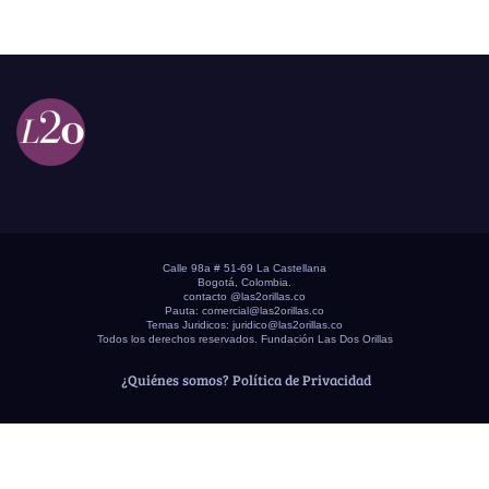
Calle 98a # 51-69 La Castellana
Bogotá, Colombia.
contacto @las2orillas.co
Pauta:
comercial@las2orillas.co
Temas Juridicos:
juridico@las2orillas.co
Todos los derechos reservados. Fundación Las Dos Orillas
¿Quiénes somos?
Política de Privacidad