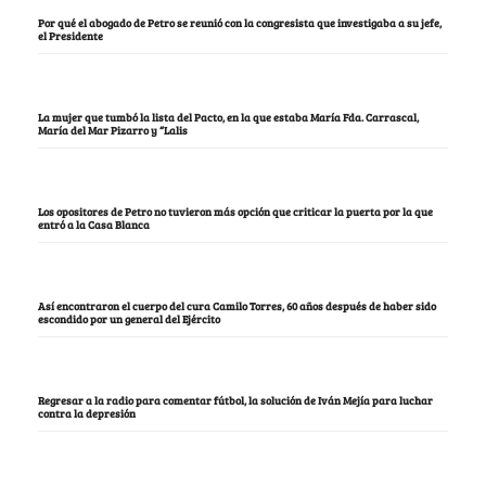
Por qué el abogado de Petro se reunió con la congresista que investigaba a su jefe,
el Presidente
La mujer que tumbó la lista del Pacto, en la que estaba María Fda. Carrascal,
María del Mar Pizarro y “Lalis
Los opositores de Petro no tuvieron más opción que criticar la puerta por la que
entró a la Casa Blanca
Así encontraron el cuerpo del cura Camilo Torres, 60 años después de haber sido
escondido por un general del Ejército
Regresar a la radio para comentar fútbol, la solución de Iván Mejía para luchar
contra la depresión