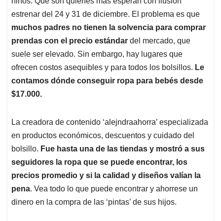
p
o
I
s
niños. Que son quienes más esperan con ilusión
p
k
n
estrenar del 24 y 31 de diciembre. El problema es que
muchos padres no tienen la solvencia para comprar
prendas con el precio estándar
del mercado, que
suele ser elevado. Sin embargo, hay lugares que
ofrecen costos asequibles y para todos los bolsillos.
Le
contamos dónde conseguir ropa para bebés desde
$17.000.
La creadora de contenido ‘alejndraahorra’ especializada
en productos económicos, descuentos y cuidado del
bolsillo.
Fue hasta una de las tiendas y mostró a sus
seguidores la ropa que se puede encontrar, los
precios promedio y si la calidad y diseños valían la
pena
. Vea todo lo que puede encontrar y ahorrese un
dinero en la compra de las ‘pintas’ de sus hijos.