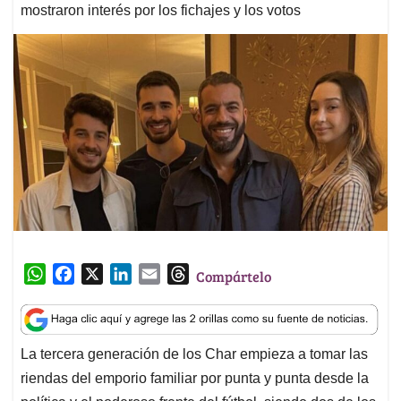
mostraron interés por los fichajes y los votos
W
F
X
L
E
T
Compártelo
h
a
i
m
h
a
c
n
a
r
t
e
k
i
e
La tercera generación de los Char empieza a tomar las
s
b
e
l
a
riendas del emporio familiar por punta y punta desde la
A
o
d
d