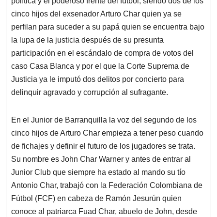
p
o
I
s
política y el poderoso frente del fútbol, siendo dos de los
p
k
n
cinco hijos del exsenador Arturo Char quien ya se
perfilan para suceder a su papá quien se encuentra bajo
la lupa de la justicia después de su presunta
participación en el escándalo de compra de votos del
caso Casa Blanca y por el que la Corte Suprema de
Justicia ya le imputó dos delitos por concierto para
delinquir agravado y corrupción al sufragante.
En el Junior de Barranquilla la voz del segundo de los
cinco hijos de Arturo Char empieza a tener peso cuando
de fichajes y definir el futuro de los jugadores se trata.
Su nombre es John Char Warner y antes de entrar al
Junior Club que siempre ha estado al mando su tío
Antonio Char, trabajó con la Federación Colombiana de
Fútbol (FCF) en cabeza de Ramón Jesurún quien
conoce al patriarca Fuad Char, abuelo de John, desde