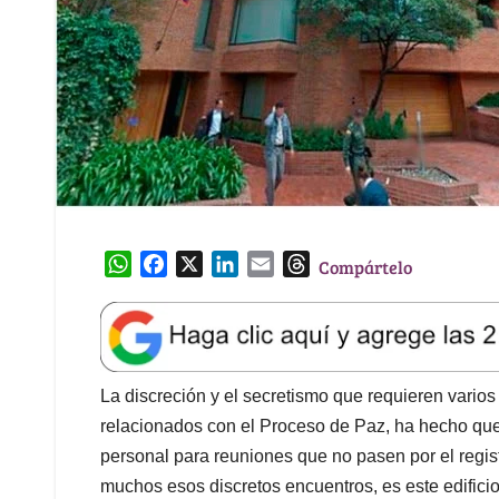
W
F
X
L
E
T
Compártelo
h
a
i
m
h
a
c
n
a
r
t
e
k
i
e
s
b
e
l
a
A
o
d
d
La discreción y el secretismo que requieren vario
p
o
I
s
relacionados con el Proceso de Paz, ha hecho que
p
k
n
personal para reuniones que no pasen por el regist
muchos esos discretos encuentros, es este edificio 