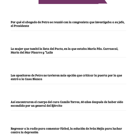
Por qué el abogado de Petro se reunió con la congresista que investigaba a su jefe,
el Presidente
La mujer que tumbó la lista del Pacto, en la que estaba María Fda. Carrascal,
María del Mar Pizarro y “Lalis
Los opositores de Petro no tuvieron más opción que criticar la puerta por la que
entró a la Casa Blanca
Así encontraron el cuerpo del cura Camilo Torres, 60 años después de haber sido
escondido por un general del Ejército
Regresar a la radio para comentar fútbol, la solución de Iván Mejía para luchar
contra la depresión