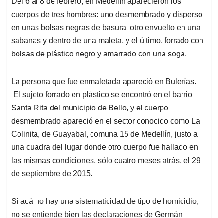
Del 6 al 8 de febrero, en Medellín aparecieron los
s
b
e
l
a
cuerpos de tres hombres: uno desmembrado y disperso
A
o
d
d
p
o
I
s
en unas bolsas negras de basura, otro envuelto en una
p
k
n
sabanas y dentro de una maleta, y el último, forrado con
bolsas de plástico negro y amarrado con una soga.
La persona que fue enmaletada apareció en Bulerías.
El sujeto forrado en plástico se encontró en el barrio
Santa Rita del municipio de Bello, y el cuerpo
desmembrado apareció en el sector conocido como La
Colinita, de Guayabal, comuna 15 de Medellín, justo a
una cuadra del lugar donde otro cuerpo fue hallado en
las mismas condiciones, sólo cuatro meses atrás, el 29
de septiembre de 2015.
Si acá no hay una sistematicidad de tipo de homicidio,
no se entiende bien las declaraciones de Germán