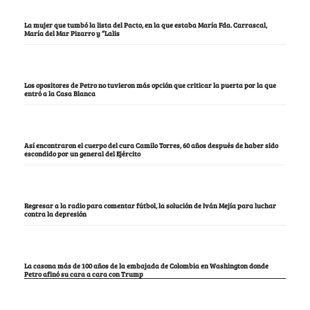
La mujer que tumbó la lista del Pacto, en la que estaba María Fda. Carrascal,
María del Mar Pizarro y “Lalis
Los opositores de Petro no tuvieron más opción que criticar la puerta por la que
entró a la Casa Blanca
Así encontraron el cuerpo del cura Camilo Torres, 60 años después de haber sido
escondido por un general del Ejército
Regresar a la radio para comentar fútbol, la solución de Iván Mejía para luchar
contra la depresión
La casona más de 100 años de la embajada de Colombia en Washington donde
Petro afinó su cara a cara con Trump