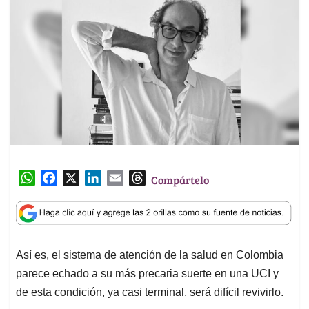
W
F
X
L
E
T
Compártelo
h
a
i
m
h
a
c
n
a
r
t
e
k
i
e
s
b
e
l
a
Así es, el sistema de atención de la salud en Colombia
A
o
d
d
parece echado a su más precaria suerte en una UCI y
p
o
I
s
p
k
n
de esta condición, ya casi terminal, será difícil revivirlo.