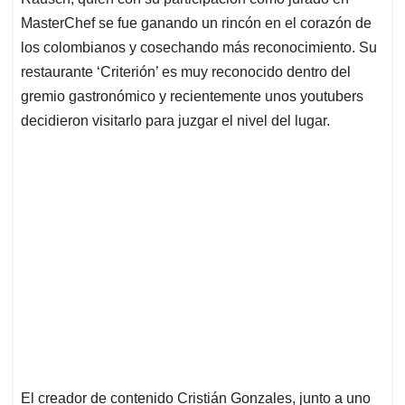
A
o
d
d
p
o
I
s
MasterChef se fue ganando un rincón en el corazón de
p
k
n
los colombianos y cosechando más reconocimiento. Su
restaurante ‘Criterión’ es muy reconocido dentro del
gremio gastronómico y recientemente unos youtubers
decidieron visitarlo para juzgar el nivel del lugar.
El creador de contenido Cristián Gonzales, junto a uno