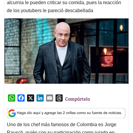
alcurnia le pueden criticar su comida, pues la reacción
de los youtubers le pareció descabellada
W
F
X
L
E
T
Compártelo
h
a
i
m
h
a
c
n
a
r
t
e
k
i
e
Uno de los chef más famosos de Colombia es Jorge
s
b
e
l
a
Rausch, quién con su participación como jurado en