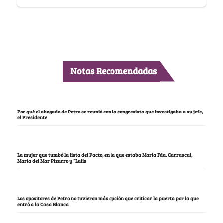
Notas Recomendadas
Por qué el abogado de Petro se reunió con la congresista que investigaba a su jefe,
el Presidente
La mujer que tumbó la lista del Pacto, en la que estaba María Fda. Carrascal,
María del Mar Pizarro y “Lalis
Los opositores de Petro no tuvieron más opción que criticar la puerta por la que
entró a la Casa Blanca