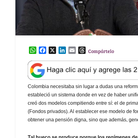
W
F
X
L
E
T
Compártelo
h
a
i
m
h
a
c
n
a
r
t
e
k
i
e
s
b
e
l
a
A
o
d
d
Colombia necesitaba sin lugar a dudas una reform
p
o
I
s
estableció un sistema donde en vez de haber unif
p
k
n
creó dos modelos compitiendo entre sí: el de prim
(Fondos privados). Al establecer ese modelo de fo
obtener una pensión digna, sino que además, gen
Tal hueco se produce porque los regímenes de 