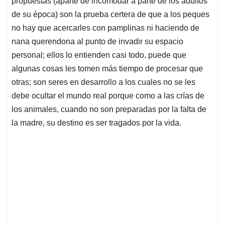
p
o
I
s
propuestas (aparte de incomodar a parte de los adultos
p
k
n
de su época) son la prueba certera de que a los peques
no hay que acercarles con pamplinas ni haciendo de
nana querendona al punto de invadir su espacio
personal; ellos lo entienden casi todo, puede que
algunas cosas les tomen más tiempo de procesar que
otras; son seres en desarrollo a los cuales no se les
debe ocultar el mundo real porque como a las crías de
los animales, cuando no son preparadas por la falta de
la madre, su destino es ser tragados por la vida.