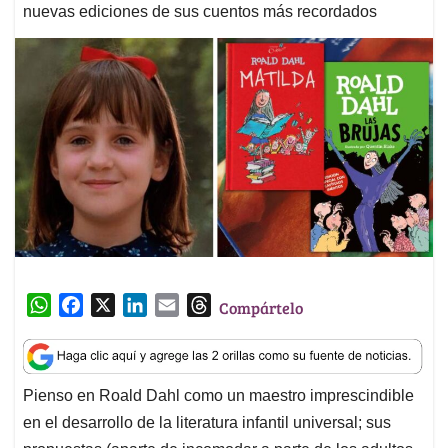
nuevas ediciones de sus cuentos más recordados
W
F
X
L
E
T
Compártelo
h
a
i
m
h
a
c
n
a
r
t
e
k
i
e
Pienso en Roald Dahl como un maestro imprescindible
s
b
e
l
a
en el desarrollo de la literatura infantil universal; sus
A
o
d
d