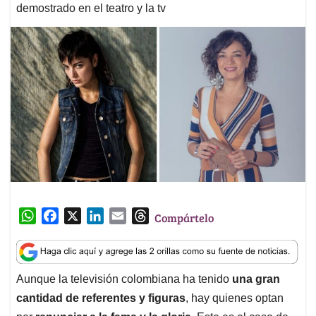
demostrado en el teatro y la tv
W
F
X
L
E
T
Compártelo
h
a
i
m
h
a
c
n
a
r
t
e
k
i
e
Aunque la televisión colombiana ha tenido
una gran
s
b
e
l
a
cantidad de referentes y figuras
, hay quienes optan
A
o
d
d