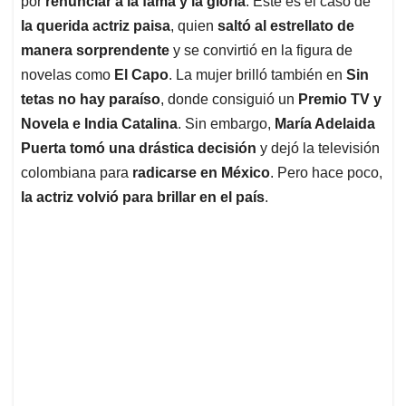
p
o
I
s
por
renunciar a la fama y la gloria
. Este es el caso de
p
k
n
la querida actriz paisa
, quien
saltó al estrellato de
manera sorprendente
y se convirtió en la figura de
novelas como
El Capo
. La mujer brilló también en
Sin
tetas no hay paraíso
, donde consiguió un
Premio TV y
Novela e India Catalina
. Sin embargo,
María Adelaida
Puerta tomó una drástica decisión
y dejó la televisión
colombiana para
radicarse en México
. Pero hace poco,
la actriz volvió para brillar en el país
.