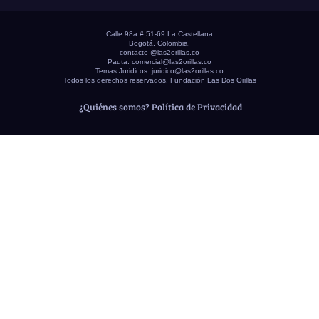
Calle 98a # 51-69 La Castellana
Bogotá, Colombia.
contacto @las2orillas.co
Pauta:
comercial@las2orillas.co
Temas Juridicos:
juridico@las2orillas.co
Todos los derechos reservados. Fundación Las Dos Orillas
¿Quiénes somos?
Política de Privacidad