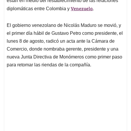
p
o
I
s
están en medio del restablecimiento de las relaciones
p
k
n
Venezuela
diplomáticas entre Colombia y
.
El gobierno venezolano de Nicolás Maduro se movió, y
el primer día hábil de Gustavo Petro como presidente, el
lunes 8 de agosto, radicó un acta ante la Cámara de
Comercio, donde nombraba gerente, presidente y una
nueva Junta Directiva de Monómeros como primer paso
para retomar las riendas de la compañía.