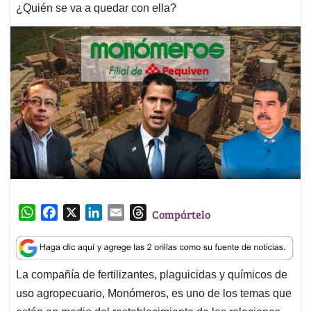
¿Quién se va a quedar con ella?
W
F
X
L
E
T
Compártelo
h
a
i
m
h
a
c
n
a
r
t
e
k
i
e
La compañía de fertilizantes, plaguicidas y químicos de
s
b
e
l
a
uso agropecuario, Monómeros, es uno de los temas que
A
o
d
d