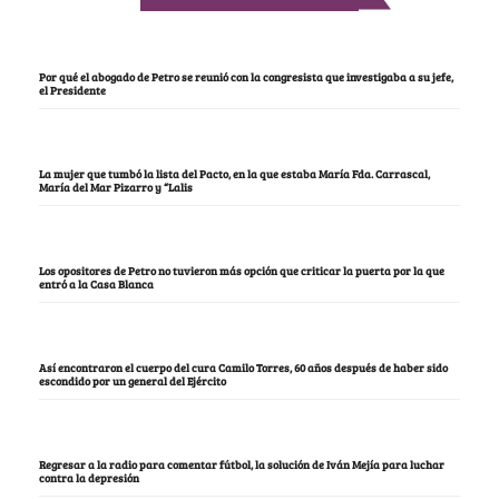
Por qué el abogado de Petro se reunió con la congresista que investigaba a su jefe,
el Presidente
La mujer que tumbó la lista del Pacto, en la que estaba María Fda. Carrascal,
María del Mar Pizarro y “Lalis
Los opositores de Petro no tuvieron más opción que criticar la puerta por la que
entró a la Casa Blanca
Así encontraron el cuerpo del cura Camilo Torres, 60 años después de haber sido
escondido por un general del Ejército
Regresar a la radio para comentar fútbol, la solución de Iván Mejía para luchar
contra la depresión