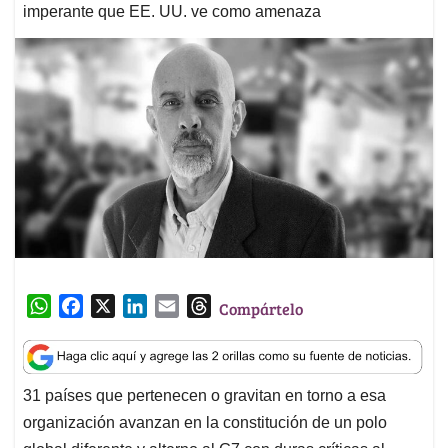
imperante que EE. UU. ve como amenaza
W
F
X
L
E
T
Compártelo
h
a
i
m
h
a
c
n
a
r
t
e
k
i
e
31 países que pertenecen o gravitan en torno a esa
s
b
e
l
a
organización avanzan en la constitución de un polo
A
o
d
d