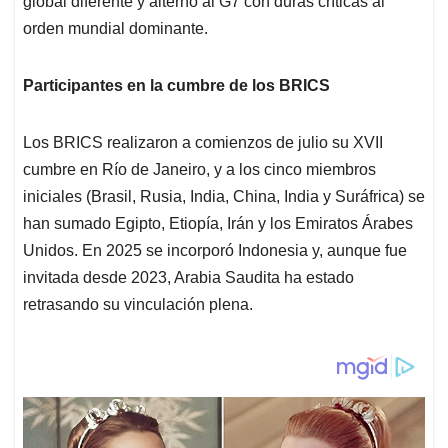
p
o
I
s
global diferente y alterno al G7 con duras críticas al
p
k
n
orden mundial dominante.
Participantes en la cumbre de los BRICS
Los BRICS realizaron a comienzos de julio su XVII
cumbre en Río de Janeiro, y a los cinco miembros
iniciales (Brasil, Rusia, India, China, India y Suráfrica) se
han sumado Egipto, Etiopía, Irán y los Emiratos Árabes
Unidos. En 2025 se incorporó Indonesia y, aunque fue
invitada desde 2023, Arabia Saudita ha estado
retrasando su vinculación plena.